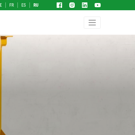
E
FR
ES
RU