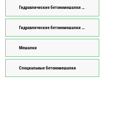
Гидравлические бетономешалки c реверсивным барабаном
Гидравлические бетономешалки с опрокидывающимся барабаном
Мешалки
Специальные бетономешалки