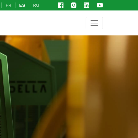
FR
ES
RU