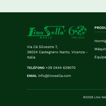
PROD
Hormi
Via Cà Silvestre 7,
Máquin
36024 Castegnero Nanto, Vicenza -
Equipa
Italia
+39 0444 639070
TELÉFONO
info@linosella.com
EMAIL
©2026 Lino Sell