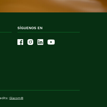
SÍGUENOS EN
redits:
Glacom®