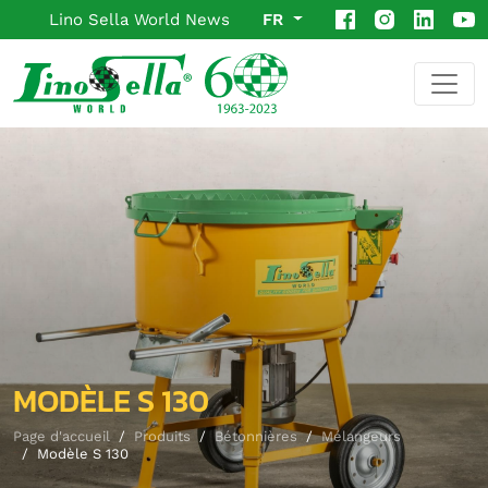
Lino Sella World News
FR
MODÈLE S 130
Page d'accueil
Produits
Bétonnières
Mélangeurs
Modèle S 130