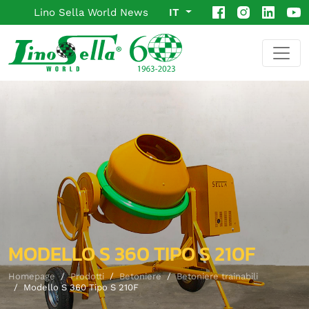
Lino Sella World News
IT
MODELLO S 360 TIPO S 210F
Homepage
Prodotti
Betoniere
Betoniere trainabili
Modello S 360 Tipo S 210F