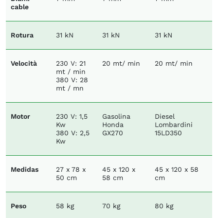
cable
Rotura
31 kN
31 kN
31 kN
Velocità
230 V: 21
20 mt/ min
20 mt/ min
mt / min
380 V: 28
mt / mn
Motor
230 V: 1,5
Gasolina
Diesel
Kw
Honda
Lombardini
380 V: 2,5
GX270
15LD350
Kw
Medidas
27 x 78 x
45 x 120 x
45 x 120 x 58
50 cm
58 cm
cm
Peso
58 kg
70 kg
80 kg