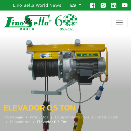
Lino Sella World News
ES
ELEVADOR 0,5 TON
Homepage
Productos
Equipamiento para la construcción
Elevadores
Elevador 0,5 Ton