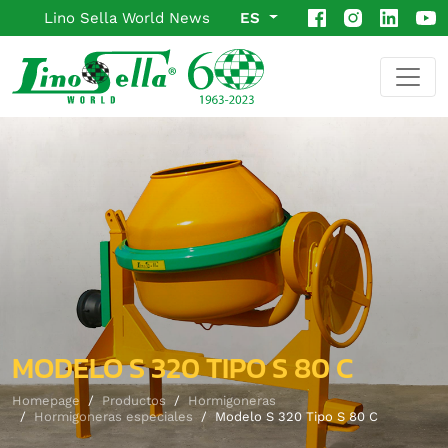
Lino Sella World News
ES
MODELO S 320 TIPO S 80 C
Homepage
Productos
Hormigoneras
Hormigoneras especiales
Modelo S 320 Tipo S 80 C