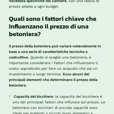
necessità specifiche del cantiere
, con una fascia di
prezzo adatta a ogni budget.
Quali sono i fattori chiave che
Influenzano il prezzo di una
betoniera?
Il prezzo della betoniera può variare notevolmente in
base a una serie di caratteristiche tecniche e
costruttive
. Quando si sceglie una betoniera, è
importante considerare i fattori che influenzano il
costo, soprattutto per fare un acquisto che sia un
investimento a lungo termine.
Ecco alcuni dei
principali elementi che determinano il prezzo della
betoniera
:
Capacità del bicchiere
: la capacità del bicchiere è
uno dei principali fattori che influisce sul prezzo. Le
betoniere con bicchieri di piccola capacità sono
ideali per hobbisti o piccoli lavori domestici e