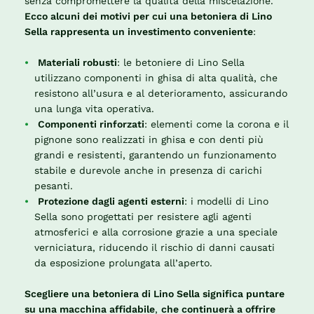
senza compromettere la qualità della miscelazione.
Ecco alcuni dei motivi per cui una betoniera di Lino
Sella rappresenta un investimento conveniente
:
Materiali robusti
: le betoniere di Lino Sella
utilizzano componenti in ghisa di alta qualità, che
resistono all’usura e al deterioramento, assicurando
una lunga vita operativa.
Componenti rinforzati
: elementi come la corona e il
pignone sono realizzati in ghisa e con denti più
grandi e resistenti, garantendo un funzionamento
stabile e durevole anche in presenza di carichi
pesanti.
Protezione dagli agenti esterni
: i modelli di Lino
Sella sono progettati per resistere agli agenti
atmosferici e alla corrosione grazie a una speciale
verniciatura, riducendo il rischio di danni causati
da esposizione prolungata all’aperto.
Scegliere una betoniera di Lino Sella significa puntare
su una macchina affidabile
,
che continuerà a offrire