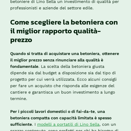
betoniere di Lino Sella un investimento di qualità per
professionisti e aziende del settore edile.
Come scegliere la betoniera con
il miglior rapporto qualità-
prezzo
Quando si tratta di acquistare una betoniera
,
ottenere
il miglior prezzo senza rinunciare alla qualità è
fondamentale
. La scelta della betoniera giusta
dipende sia dal budget a disposizione sia dal tipo di
progetto per cui verrà utilizzata. Ecco alcuni consigli
per fare un acquisto che risponda alle esigenze del
cantiere e garantisca un buon investimento a lungo
termine.
Per i piccoli lavori domestici o di fai-da-te
,
una
betoniera compatta con capacità limitata è spesso
sufficiente
. I
modelli a portatili di Lino Sella
, con un
prezzo contenuto, sono perfetti per chi ha bisogno di