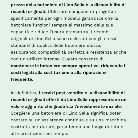
prezzo della betoniera di Lino Sella è la disponibilità di
ricambi originali
. Utilizzare componenti progettati
specificamente per ogni modello garantisce che la
betoniera funzioni sempre al massimo delle sue
capacità e riduce l’usura prematura. I ricambi
originali di Lino Sella sono realizzati con gli stessi
standard di qualità delle betoniere stesse,
assicurando compatibilità perfetta e resistenza anche
con un utilizzo intenso. Questo consente di
mantenere le betoniere sempre operative
,
riducendo i
costi legati alla sostituzione o alla riparazione
frequente
.
In definitiva,
i servizi post-vendita e la disponibilità di
ricambi originali offerti da Lino Sella rappresentano un
valore aggiunto che giustifica l’investimento iniziale
.
Scegliere una betoniera di Lino Sella significa poter
contare su un’assistenza continua e su una macchina
costruita per durare, garantendo una lunga durata e
alte prestazioni nel tempo.