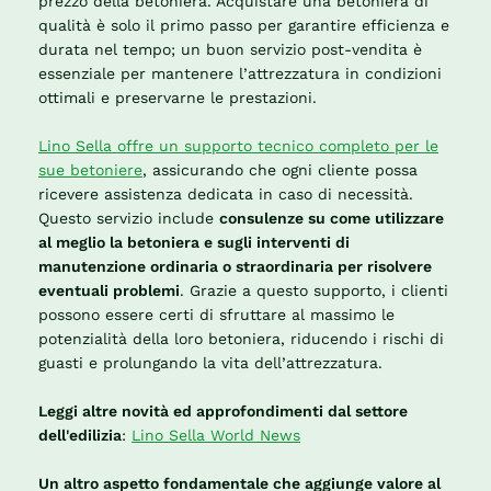
prezzo della betoniera. Acquistare una betoniera di
qualità è solo il primo passo per garantire efficienza e
durata nel tempo; un buon servizio post-vendita è
essenziale per mantenere l’attrezzatura in condizioni
ottimali e preservarne le prestazioni.
Lino Sella offre un supporto tecnico completo per le
sue betoniere
, assicurando che ogni cliente possa
ricevere assistenza dedicata in caso di necessità.
Questo servizio include
consulenze su come utilizzare
al meglio la betoniera e sugli interventi di
manutenzione ordinaria o straordinaria per risolvere
eventuali problemi
. Grazie a questo supporto, i clienti
possono essere certi di sfruttare al massimo le
potenzialità della loro betoniera, riducendo i rischi di
guasti e prolungando la vita dell’attrezzatura.
Leggi altre novità ed approfondimenti dal settore
dell'edilizia
:
Lino Sella World News
Un altro aspetto fondamentale che aggiunge valore al