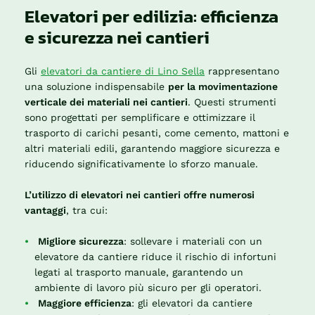
Elevatori per edilizia: efficienza
e sicurezza nei cantieri
Gli
elevatori da cantiere di Lino Sella
rappresentano
una soluzione indispensabile
per la movimentazione
verticale dei materiali nei cantieri
. Questi strumenti
sono progettati per semplificare e ottimizzare il
trasporto di carichi pesanti, come cemento, mattoni e
altri materiali edili, garantendo maggiore sicurezza e
riducendo significativamente lo sforzo manuale.
L’utilizzo di elevatori nei cantieri offre numerosi
vantaggi
, tra cui:
Migliore sicurezza
: sollevare i materiali con un
elevatore da cantiere riduce il rischio di infortuni
legati al trasporto manuale, garantendo un
ambiente di lavoro più sicuro per gli operatori.
Maggiore efficienza
: gli elevatori da cantiere