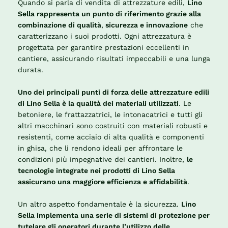
Quando si parla di vendita di attrezzature edili,
Lino
Sella rappresenta un punto di riferimento grazie alla
combinazione di qualità
,
sicurezza e innovazione
che
caratterizzano i suoi prodotti. Ogni attrezzatura è
progettata per garantire prestazioni eccellenti in
cantiere, assicurando risultati impeccabili e una lunga
durata.
Uno dei principali punti di forza delle attrezzature edili
di Lino Sella è la qualità dei materiali utilizzati
. Le
betoniere, le frattazzatrici, le intonacatrici e tutti gli
altri macchinari sono costruiti con materiali robusti e
resistenti, come acciaio di alta qualità e componenti
in ghisa, che li rendono ideali per affrontare le
condizioni più impegnative dei cantieri. Inoltre,
le
tecnologie integrate nei prodotti di Lino Sella
assicurano una maggiore efficienza e affidabilità
.
Un altro aspetto fondamentale è la sicurezza.
Lino
Sella implementa una serie di sistemi di protezione per
tutelare gli operatori durante l’utilizzo delle