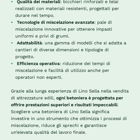
Qualità dei materiali
: bicchieri rinforzati e telai
realizzati con materiali resistenti, progettati per
durare nel tempo.
Tecnologie di miscelazione avanzate
: pale di
miscelazione innovative per ottenere impasti
uniformi e privi di grumi.
Adattabilità
: una gamma di modelli che si adatta a
cantieri di diverse dimensioni e tipologie di
progetto.
Efficienza operativa
: riduzione dei tempi di
miscelazione e facilità di utilizzo anche per
operatori non esperti.
Grazie alla lunga esperienza di Lino Sella nella vendita
di attrezzature edili,
ogni betoniera è progettata per
offrire prestazioni superiori e risultati impeccabili
.
Scegliere una betoniera di Lino Sella significa
investire in uno strumento che ottimizza i processi di
miscelazione, riduce gli sprechi e garantisce
un’elevata qualità del lavoro finale.