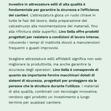
Investire in attrezzature edili di alta qualità è
fondamentale per garantire la sicurezza e l’efficienza
dei cantieri
. L’attrezzatura gioca un ruolo chiave in
tutte le fasi del lavoro, dalla preparazione del
calcestruzzo alla movimentazione dei materiali, fino
alla rifinitura delle superfici.
Lino Sella offre prodotti
progettati per resistere a condizioni di lavoro intense
,
riducendo i tempi di inattività dovuti a manutenzioni
frequenti o guasti improvvisi.
Scegliere attrezzature edili affidabili significa non solo
migliorare la produttività, ma anche garantire la
sicurezza degli operatori.
Lino Sella è consapevole di
quanto sia importante fornire macchinari dotati di
sistemi di sicurezza
,
progettati per proteggere sia le
persone che le strutture durante l’utilizzo
. I materiali
di alta qualità, combinati con tecnologie innovative,
rendono ogni prodotto un investimento a lungo
termine per qualsiasi cantiere.