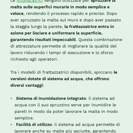
Le
intonacatrici
vengono utilizzate per
spruzzare la
malta sulle superfici murarie in modo semplice e
veloce
, rendendo il processo rapido e preciso. Dopo
aver spruzzato la malta sul muro e dopo aver passato
la staggia lungo la parete,
la frattazzatrice entra in
azione per lisciare e uniformare la superficie,
garantendo risultati impeccabili
. Questa combinazione
di attrezzature permette di migliorare la qualità del
lavoro riducendo i tempi di esecuzione e lo sforzo
richiesto agli operatori.
Tra i modelli di frattazzatrici disponibili, spiccano
le
versioni dotate di sistema ad acqua
,
che offrono
diversi vantaggi
:
Sistema di inumidazione integrato
: il sistema ad
acqua con il suo spruzzino serve per inumidire le
pareti in modo da poter lavorare la malta in modo
semplice.
Facilità di utilizzo
: il sistema ad acqua permette di
lavorare anche su malte più asciutte, garantendo