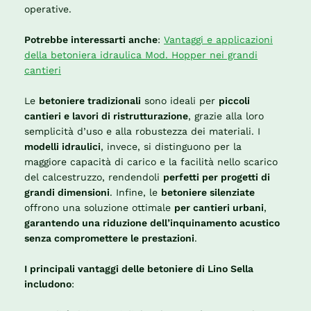
operative.
Potrebbe interessarti anche
:
Vantaggi e applicazioni
della betoniera idraulica Mod. Hopper nei grandi
cantieri
Le
betoniere tradizionali
sono ideali per
piccoli
cantieri e lavori di ristrutturazione
, grazie alla loro
semplicità d’uso e alla robustezza dei materiali. I
modelli idraulici
, invece, si distinguono per la
maggiore capacità di carico e la facilità nello scarico
del calcestruzzo, rendendoli
perfetti per progetti di
grandi dimensioni
. Infine, le
betoniere silenziate
offrono una soluzione ottimale
per cantieri urbani
,
garantendo una riduzione dell’inquinamento acustico
senza compromettere le prestazioni
.
I principali vantaggi delle betoniere di Lino Sella
includono
: