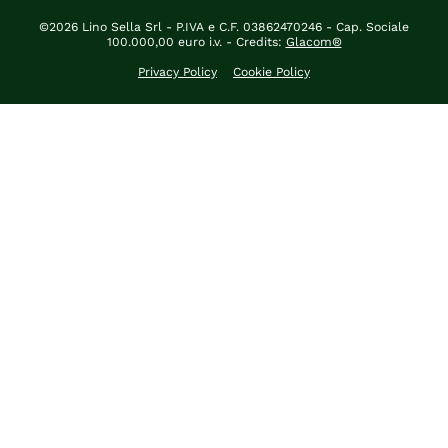
©2026 Lino Sella Srl - P.IVA e C.F. 03862470246 - Cap. Sociale
100.000,00 euro i.v. - Credits:
Glacom®
Privacy Policy
Cookie Policy