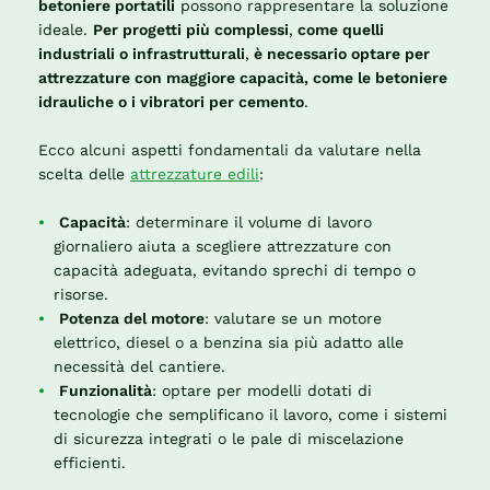
betoniere portatili
possono rappresentare la soluzione
ideale.
Per progetti più complessi
,
come quelli
industriali o infrastrutturali
,
è necessario optare per
attrezzature con maggiore capacità, come le betoniere
idrauliche o i vibratori per cemento
.
Ecco alcuni aspetti fondamentali da valutare nella
scelta delle
attrezzature edili
:
Capacità
: determinare il volume di lavoro
giornaliero aiuta a scegliere attrezzature con
capacità adeguata, evitando sprechi di tempo o
risorse.
Potenza del motore
: valutare se un motore
elettrico, diesel o a benzina sia più adatto alle
necessità del cantiere.
Funzionalità
: optare per modelli dotati di
tecnologie che semplificano il lavoro, come i sistemi
di sicurezza integrati o le pale di miscelazione
efficienti.