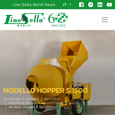
Lino Sella World News
IT
MODELLO HOPPER S 1500
Homepage
Prodotti
Betoniere
Betoniere idrauliche ad inversione di marcia
Modello Hopper S 1500