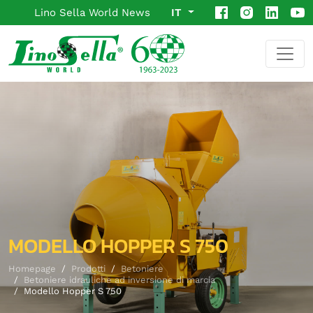
Lino Sella World News
IT
MODELLO HOPPER S 750
Homepage
Prodotti
Betoniere
Betoniere idrauliche ad inversione di marcia
Modello Hopper S 750